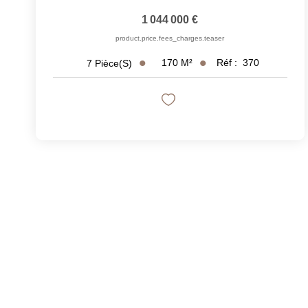
1 044 000 €
product.price.fees_charges.teaser
170
M²
Réf :
370
7
Pièce(s)